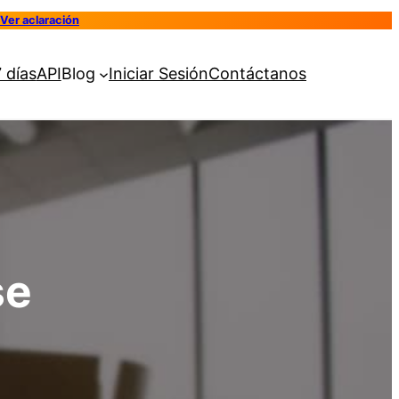
Ver aclaración
 días
API
Blog
Iniciar Sesión
Contáctanos
se