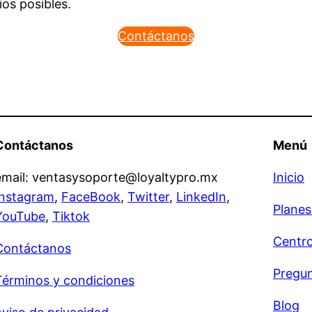
os posibles.
Contáctanos
Contáctanos
Menú
email: ventasysoporte@loyaltypro.mx
Inicio
Instagram
,
FaceBook
,
Twitter
,
LinkedIn
,
Planes
YouTube
,
Tiktok
Centr
Contáctanos
Pregun
Términos y condiciones
Blog