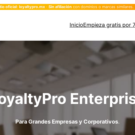
o oficial:
loyaltypro.mx
·
Sin afiliación
con dominios o marcas similares.
Inicio
Empieza gratis por 7
oyaltyPro Enterpri
Para Grandes Empresas y Corporativos
.