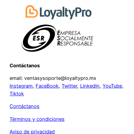
Contáctanos
email: ventasysoporte@loyaltypro.mx
Instagram
,
FaceBook
,
Twitter
,
LinkedIn
,
YouTube
,
Tiktok
Contáctanos
Términos y condiciones
Aviso de privacidad