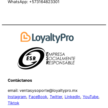
WhatsApp: +573164823301
Contáctanos
email: ventasysoporte@loyaltypro.mx
Instagram
,
FaceBook
,
Twitter
,
LinkedIn
,
YouTube
,
Tiktok